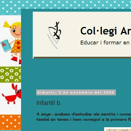
dimarts, 3 de novembre del 2020
Infantil b.
4 anys : acabam d'estudiar els sentits i com
també en tenen i hem conegut a la primera fam