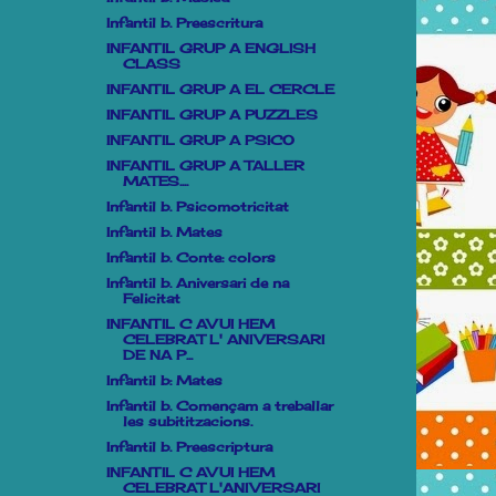
Infantil b. Preescritura
INFANTIL GRUP A ENGLISH
CLASS
INFANTIL GRUP A EL CERCLE
INFANTIL GRUP A PUZZLES
INFANTIL GRUP A PSICO
INFANTIL GRUP A TALLER
MATES....
Infantil b. Psicomotricitat
Infantil b. Mates
Infantil b. Conte: colors
Infantil b. Aniversari de na
Felicitat
INFANTIL C AVUI HEM
CELEBRAT L' ANIVERSARI
DE NA P...
Infantil b: Mates
Infantil b. Començam a treballar
les subititzacions.
Infantil b. Preescriptura
INFANTIL C AVUI HEM
CELEBRAT L'ANIVERSARI