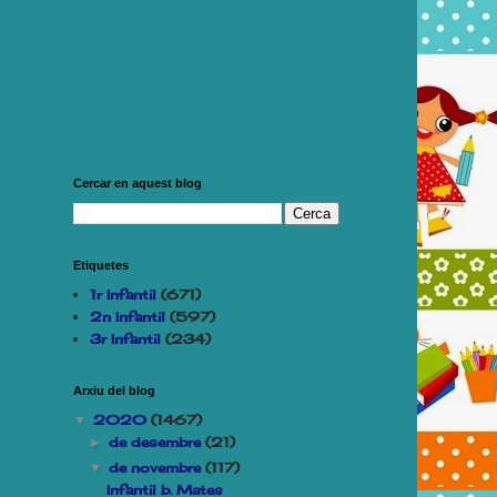
Cercar en aquest blog
Etiquetes
1r Infantil
(671)
2n Infantil
(597)
3r Infantil
(234)
Arxiu del blog
2020
(1467)
▼
de desembre
(21)
►
de novembre
(117)
▼
Infantil b. Mates