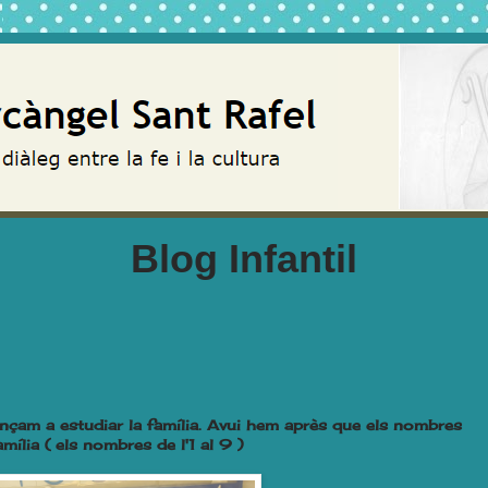
Blog Infantil
ençam a estudiar la família. Avui hem après que els nombres
ília ( els nombres de l'1 al 9 )