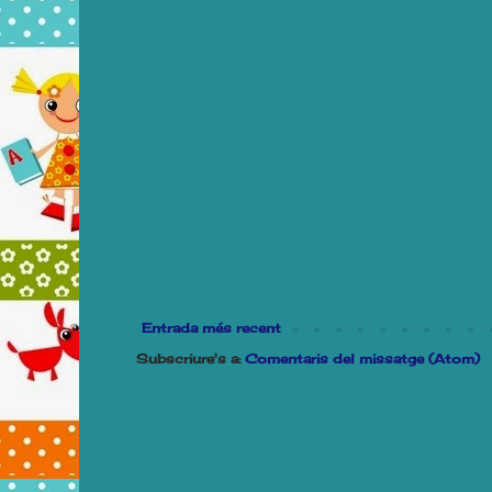
Entrada més recent
Subscriure's a:
Comentaris del missatge (Atom)