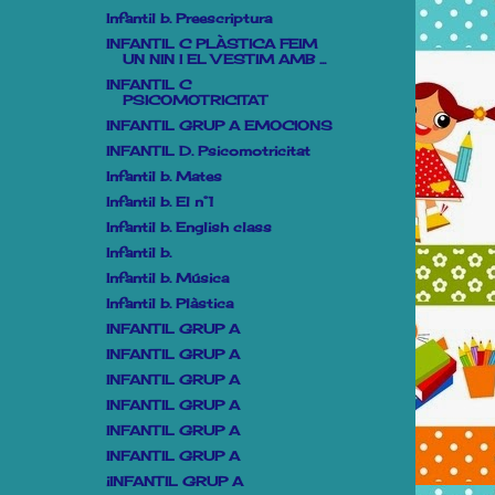
Infantil b. Preescriptura
INFANTIL C PLÀSTICA FEIM
UN NIN I EL VESTIM AMB ...
INFANTIL C
PSICOMOTRICITAT
INFANTIL GRUP A EMOCIONS
INFANTIL D. Psicomotricitat
Infantil b. Mates
Infantil b. El n°1
Infantil b. English class
Infantil b.
Infantil b. Música
Infantil b. Plàstica
INFANTIL GRUP A
INFANTIL GRUP A
INFANTIL GRUP A
INFANTIL GRUP A
INFANTIL GRUP A
INFANTIL GRUP A
iINFANTIL GRUP A