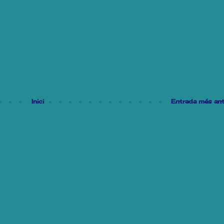
Inici
Entrada més ant