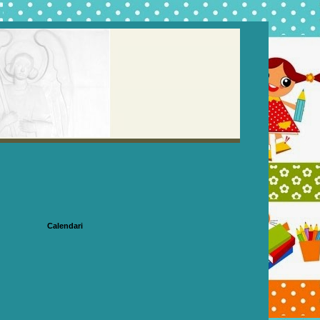
Calendari