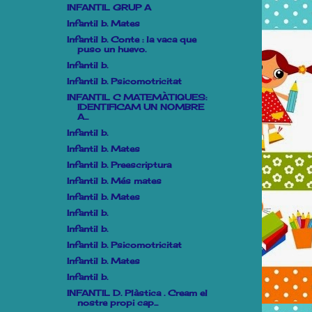
INFANTIL GRUP A
Infantil b. Mates
Infantil b. Conte : la vaca que
puso un huevo.
Infantil b.
Infantil b. Psicomotricitat
INFANTIL C MATEMÀTIQUES:
IDENTIFICAM UN NOMBRE
A...
Infantil b.
Infantil b. Mates
Infantil b. Preescriptura
Infantil b. Més mates
Infantil b. Mates
Infantil b.
Infantil b.
Infantil b. Psicomotricitat
Infantil b. Mates
Infantil b.
INFANTIL D. Plàstica . Cream el
nostre propi cap...