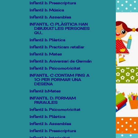
Infantil b. Preescriptura
Infantil b. Música
Infantil b. Assemblea
INFANTIL C: PLÀSTICA HAN
DIBUIXAT LES PERSONES
QU...
Infantil b. Plàstica
Infantil b. Practicam retallar
Infantil b. Mates
Infantil b. Aniversari de Germán
Infantil b. Psicomotricitat
INFANTIL C CONTAM FINS A
10 PER FORMAR UNA
DESENA
Infantil b.Mates
INFANTIL D. FORMAM
PARAULES
Infantil b. Psicomotricitat
Infantil b. Plàstica
Infantil b. Assemblea
Infantil b. Preescriptura
Infantil b. Interioritat