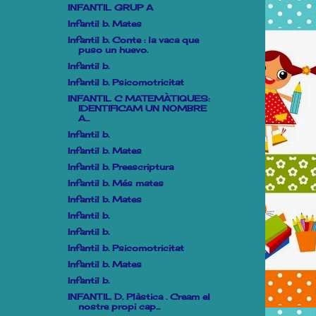
INFANTIL GRUP A
Infantil b. Mates
Infantil b. Conte : la vaca que
puso un huevo.
Infantil b.
Infantil b. Psicomotricitat
INFANTIL C MATEMÀTIQUES:
IDENTIFICAM UN NOMBRE
A...
Infantil b.
Infantil b. Mates
Infantil b. Preescriptura
Infantil b. Més mates
Infantil b. Mates
Infantil b.
Infantil b.
Infantil b. Psicomotricitat
Infantil b. Mates
Infantil b.
INFANTIL D. Plàstica . Cream el
nostre propi cap...