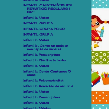
INFANTIL C MATEMÀTIQUES
REPARTICIÓ REGULARS I
IRRE...
Infantil b. Mates
INFANTIL GRUP A
INFANTIL GRUP A PSICO
INFANTIL GRUP A
Infantil b. Mates
Infantil b . Conte: un moix en
una capsa de sabates
Infantil b. Preescriptura
Infantil b. Plàstica: la tardor
Infantil b. Mates
Infantil b. Conte: Contemos 5
ranas
Infantil b. Psicomotricitat
Infantil b. Aniversari de na Lucía
Infantil b. Mates
Infantil b. Preescriptura
Infantil b. Mates
Infantil b. Música