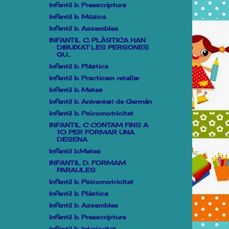
Infantil b. Preescriptura
Infantil b. Música
Infantil b. Assemblea
INFANTIL C: PLÀSTICA HAN
DIBUIXAT LES PERSONES
QU...
Infantil b. Plàstica
Infantil b. Practicam retallar
Infantil b. Mates
Infantil b. Aniversari de Germán
Infantil b. Psicomotricitat
INFANTIL C CONTAM FINS A
10 PER FORMAR UNA
DESENA
Infantil b.Mates
INFANTIL D. FORMAM
PARAULES
Infantil b. Psicomotricitat
Infantil b. Plàstica
Infantil b. Assemblea
Infantil b. Preescriptura
Infantil b. Interioritat