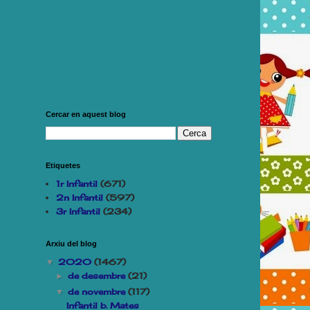
Cercar en aquest blog
Etiquetes
1r Infantil
(671)
2n Infantil
(597)
3r Infantil
(234)
Arxiu del blog
2020
(1467)
▼
de desembre
(21)
►
de novembre
(117)
▼
Infantil b. Mates