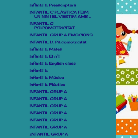
Infantil b. Preescriptura
INFANTIL C PLÀSTICA FEIM
UN NIN I EL VESTIM AMB ...
INFANTIL C
PSICOMOTRICITAT
INFANTIL GRUP A EMOCIONS
INFANTIL D. Psicomotricitat
Infantil b. Mates
Infantil b. El n°1
Infantil b. English class
Infantil b.
Infantil b. Música
Infantil b. Plàstica
INFANTIL GRUP A
INFANTIL GRUP A
INFANTIL GRUP A
INFANTIL GRUP A
INFANTIL GRUP A
INFANTIL GRUP A
iINFANTIL GRUP A