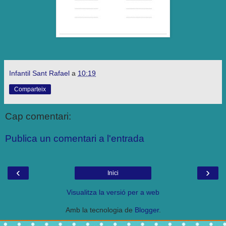
Infantil Sant Rafael
a
10:19
Comparteix
Cap comentari:
Publica un comentari a l'entrada
‹
›
Inici
Visualitza la versió per a web
Amb la tecnologia de
Blogger
.