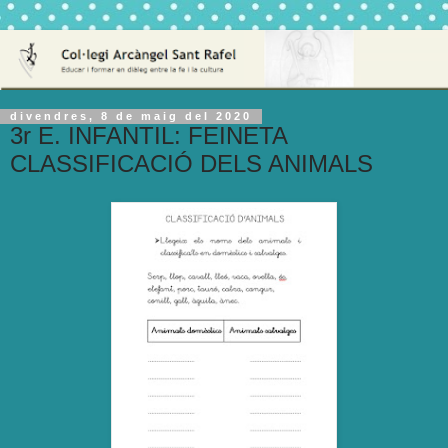
divendres, 8 de maig del 2020
3r E. INFANTIL: FEINETA
CLASSIFICACIÓ DELS ANIMALS