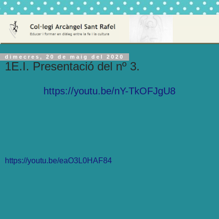
dimecres, 20 de maig del 2020
1E.I. Presentació del nº 3.
https://youtu.be/nY-TkOFJgU8
https://youtu.be/eaO3L0HAF84