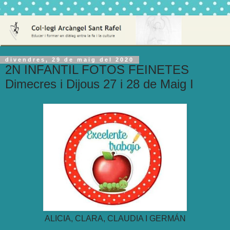
divendres, 29 de maig del 2020
2N INFANTIL FOTOS FEINETES
Dimecres i Dijous 27 i 28 de Maig I
ALICIA, CLARA, CLAUDIA I GERMÁN