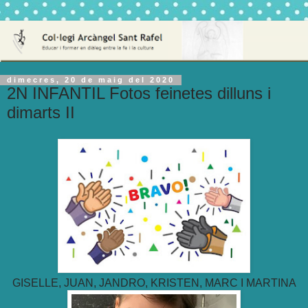
dimecres, 20 de maig del 2020
2N INFANTIL Fotos feinetes dilluns i
dimarts II
GISELLE, JUAN, JANDRO, KRISTEN, MARC I MARTINA