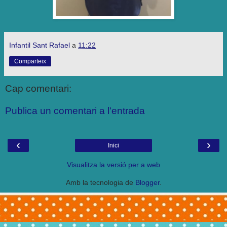
Infantil Sant Rafael
a
11:22
Comparteix
Cap comentari:
Publica un comentari a l'entrada
‹
›
Inici
Visualitza la versió per a web
Amb la tecnologia de
Blogger
.