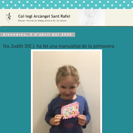
divendres, 3 d’abril del 2020
Na Judith 3rE.I. ha fet una manualitat de la primavera