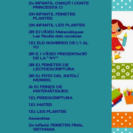
2n INFANTIL CANÇÓ I CONTE
PRINCESITA 0
2N INFANTIL FEINETES
PLANTES
2N iNFANTIL LES PLANTES
3R E.I VÍDEO Matemàtiques
Les família dels nombres
1.E.I. ELS NOMBRES DE L'1 AL
10
3R E. I. VÍDEO PRESENTACIÓ
DE LA " NY "
3R E.I. FEINETES DE
LECTOESCRIPTURA
3R E.I. FOTO DEL RATOLÍ
MORRIS.
3r E.I. FEINES DE
MATEMÀTIQUES.
1.E.I. PREESCRIPTURA
1.E.I. MATES
1.E.I. LES PLANTES
Assemblea
2n Infantil. FEINETES FINAL
SETMANA