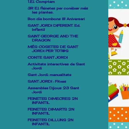
1.E.I. Comptam
3R E.I. feinetes per conèixer més
les plantes.
Bon dia bombons !!!! Aniversari
SANT JORDI DIFERENT. Ed.
Infantil
SAINT GEORGE AND THE
DRAGON
MÉS COSETES DE SANT
JORDI PER TOT@S
CONTE SANT JORDI
Activitats interactives de Sant
Jordi
Sant Jordi: manualitats
SANT JORDI : Fitxes
Assemblea Dijous 23 Sant
Jordi
FEINETES DIMECRES 2N
INFANTIL
FEINETES DIMARTS 2N
INFANTIL
FEINETES DILLUNS 2N
INFANTIL