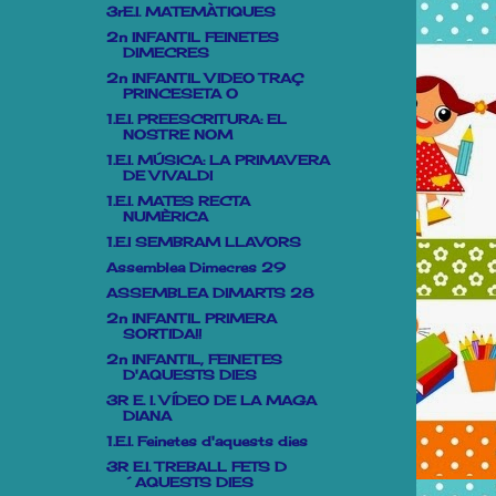
3rE.I. MATEMÀTIQUES
2n INFANTIL FEINETES
DIMECRES
2n INFANTIL VIDEO TRAÇ
PRINCESETA O
1.E.I. PREESCRITURA: EL
NOSTRE NOM
1.E.I. MÚSICA: LA PRIMAVERA
DE VIVALDI
1.E.I. MATES RECTA
NUMÈRICA
1.E.I SEMBRAM LLAVORS
Assemblea Dimecres 29
ASSEMBLEA DIMARTS 28
2n INFANTIL PRIMERA
SORTIDA!!
2n INFANTIL, FEINETES
D'AQUESTS DIES
3R E. I. VÍDEO DE LA MAGA
DIANA
1.E.I. Feinetes d'aquests dies
3R E.I. TREBALL FETS D
´AQUESTS DIES