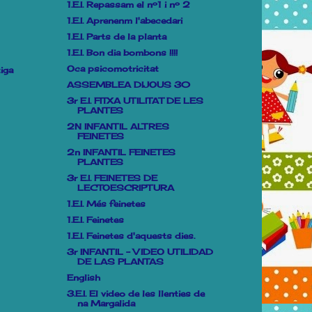
1.E.I. Repassam el nº1 i nº 2
1.E.I. Aprenenm l'abecedari
1.E.I. Parts de la planta
1.E.I. Bon dia bombons !!!!
Oca psicomotricitat
iga
ASSEMBLEA DIJOUS 30
3r E.I. FITXA UTILITAT DE LES
PLANTES
2N INFANTIL ALTRES
FEINETES
2n INFANTIL FEINETES
PLANTES
3r E.I. FEINETES DE
LECTOESCRIPTURA
1.E.I. Més feinetes
1.E.I. Feinetes
1.E.I. Feinetes d'aquests dies.
3r INFANTIL - VIDEO UTILIDAD
DE LAS PLANTAS
English
3.E.I. El video de les llenties de
na Margalida