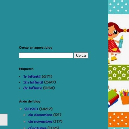
Cercar en aquest blog
Etiquetes
1r Infantil
(671)
2n Infantil
(597)
3r Infantil
(234)
Arxiu del blog
2020
(1467)
▼
de desembre
(21)
►
de novembre
(117)
►
d’octubre
(106)
►