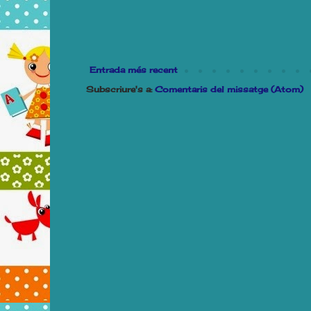
Entrada més recent
Subscriure's a:
Comentaris del missatge (Atom)