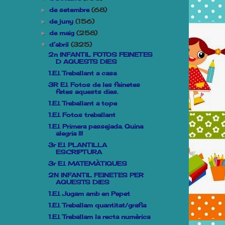
de setembre
(68)
►
de juny
(156)
►
de maig
(258)
►
d’abril
(325)
▼
2n INFANTIL FOTOS FEINETES
D AQUESTS DIES
1.E.I. Treballant a casa
3R E.I. Fotos de les feinetes
fetes aquests dies.
1.E.I. Treballant a tope
1.E.I. Fotos treballant
1.E.I. Primera passejada. Quina
alegria !!!
3r E.I. PLANTILLA
ESCRIPTURA
3r E.I. MATEMÀTIQUES
2N INFANTIL FEINETES PER
AQUESTS DIES
1.E.I. Jugam amb en Pepet
1.E.I. Treballam quantitat/grafia
1.E.I. Treballam la recta numèrica