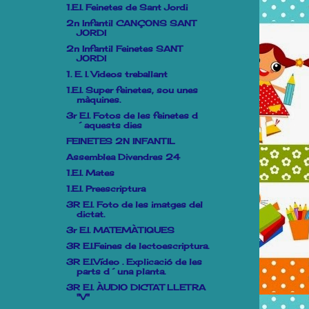
1.E.I. Feinetes de Sant Jordi
2n Infantil CANÇONS SANT
JORDI
2n Infantil Feinetes SANT
JORDI
1. E. I. Videos treballant
1.E.I. Super feinetes, sou unes
màquines.
3r E.I. Fotos de les feinetes d
´aquests dies
FEINETES 2N INFANTIL
Assemblea Divendres 24
1.E.I. Mates
1.E.I. Preescriptura
3R E.I. Foto de les imatges del
dictat.
3r E.I. MATEMÀTIQUES
3R E.I.Feines de lectoescriptura.
3R E.I.Vídeo . Explicació de les
parts d´una planta.
3R E.I. ÀUDIO DICTAT LLETRA
"V"