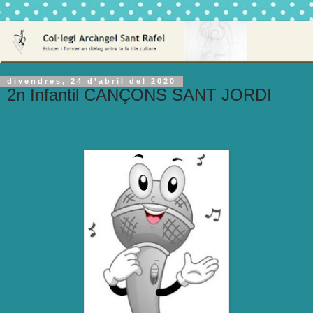
divendres, 24 d’abril del 2020
2n Infantil CANÇONS SANT JORDI