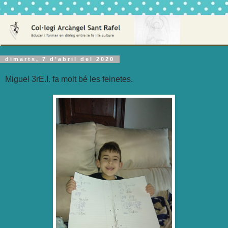
dimarts, 7 d’abril del 2020
Miguel 3rE.I. fa molt bé les feinetes.