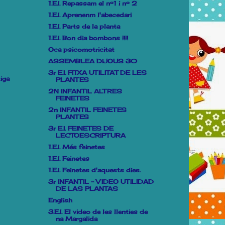
1.E.I. Repassam el nº1 i nº 2
1.E.I. Aprenenm l'abecedari
1.E.I. Parts de la planta
1.E.I. Bon dia bombons !!!!
Oca psicomotricitat
ASSEMBLEA DIJOUS 30
3r E.I. FITXA UTILITAT DE LES
iga
PLANTES
2N INFANTIL ALTRES
FEINETES
2n INFANTIL FEINETES
PLANTES
3r E.I. FEINETES DE
LECTOESCRIPTURA
1.E.I. Més feinetes
1.E.I. Feinetes
1.E.I. Feinetes d'aquests dies.
3r INFANTIL - VIDEO UTILIDAD
DE LAS PLANTAS
English
3.E.I. El video de les llenties de
na Margalida