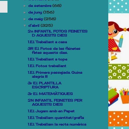
de setembre
(68)
►
de juny
(156)
►
de maig
(258)
►
d’abril
(325)
▼
2n INFANTIL FOTOS FEINETES
D AQUESTS DIES
1.E.I. Treballant a casa
3R E.I. Fotos de les feinetes
fetes aquests dies.
1.E.I. Treballant a tope
1.E.I. Fotos treballant
1.E.I. Primera passejada. Quina
alegria !!!
3r E.I. PLANTILLA
ESCRIPTURA
3r E.I. MATEMÀTIQUES
2N INFANTIL FEINETES PER
AQUESTS DIES
1.E.I. Jugam amb en Pepet
1.E.I. Treballam quantitat/grafia
1.E.I. Treballam la recta numèrica