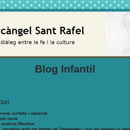
Blog Infantil
dari
va, curteta i especial.
nçó nova.
vostres famílies:
 targetes amb les lletres de l'abecedari i vos les amagui a casa