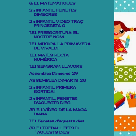
3rE.I. MATEMÀTIQUES
2n INFANTIL FEINETES
DIMECRES
2n INFANTIL VIDEO TRAÇ
PRINCESETA O
1.E.I. PREESCRITURA: EL
NOSTRE NOM
1.E.I. MÚSICA: LA PRIMAVERA
DE VIVALDI
1.E.I. MATES RECTA
NUMÈRICA
1.E.I SEMBRAM LLAVORS
Assemblea Dimecres 29
ASSEMBLEA DIMARTS 28
2n INFANTIL PRIMERA
SORTIDA!!
2n INFANTIL, FEINETES
D'AQUESTS DIES
3R E. I. VÍDEO DE LA MAGA
DIANA
1.E.I. Feinetes d'aquests dies
3R E.I. TREBALL FETS D
´AQUESTS DIES