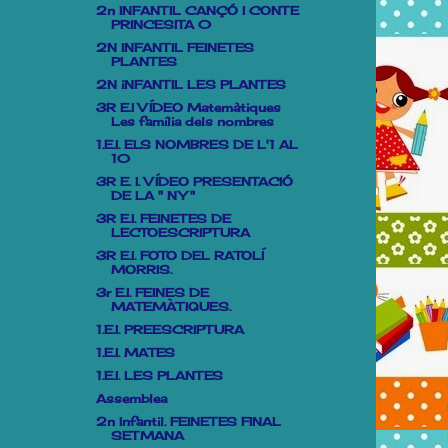
2n INFANTIL CANÇÓ I CONTE
PRINCESITA 0
2N INFANTIL FEINETES
PLANTES
2N iNFANTIL LES PLANTES
3R E.I VÍDEO Matemàtiques
Les família dels nombres
1.E.I. ELS NOMBRES DE L'1 AL
10
3R E. I. VÍDEO PRESENTACIÓ
DE LA " NY "
3R E.I. FEINETES DE
LECTOESCRIPTURA
3R E.I. FOTO DEL RATOLÍ
MORRIS.
3r E.I. FEINES DE
MATEMÀTIQUES.
1.E.I. PREESCRIPTURA
1.E.I. MATES
1.E.I. LES PLANTES
Assemblea
2n Infantil. FEINETES FINAL
SETMANA