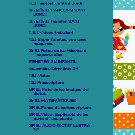
1.E.I. Feinetes de Sant Jordi
2n Infantil CANÇONS SANT
JORDI
2n Infantil Feinetes SANT
JORDI
1. E. I. Videos treballant
1.E.I. Super feinetes, sou unes
màquines.
3r E.I. Fotos de les feinetes d
´aquests dies
FEINETES 2N INFANTIL
Assemblea Divendres 24
1.E.I. Mates
1.E.I. Preescriptura
3R E.I. Foto de les imatges del
dictat.
3r E.I. MATEMÀTIQUES
3R E.I.Feines de lectoescriptura.
3R E.I.Vídeo . Explicació de les
parts d´una planta.
3R E.I. ÀUDIO DICTAT LLETRA
"V"