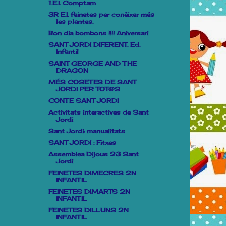
1.E.I. Comptam
3R E.I. feinetes per conèixer més
les plantes.
Bon dia bombons !!!! Aniversari
SANT JORDI DIFERENT. Ed.
Infantil
SAINT GEORGE AND THE
DRAGON
MÉS COSETES DE SANT
JORDI PER TOT@S
CONTE SANT JORDI
Activitats interactives de Sant
Jordi
Sant Jordi: manualitats
SANT JORDI : Fitxes
Assemblea Dijous 23 Sant
Jordi
FEINETES DIMECRES 2N
INFANTIL
FEINETES DIMARTS 2N
INFANTIL
FEINETES DILLUNS 2N
INFANTIL