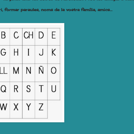
, formar paraules, noms de la vostra família, amics...