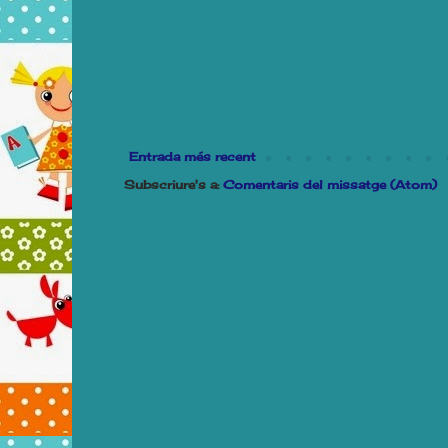
Entrada més recent
Subscriure's a:
Comentaris del missatge (Atom)