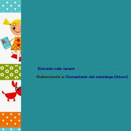
Entrada més recent
Subscriure's a:
Comentaris del missatge (Atom)