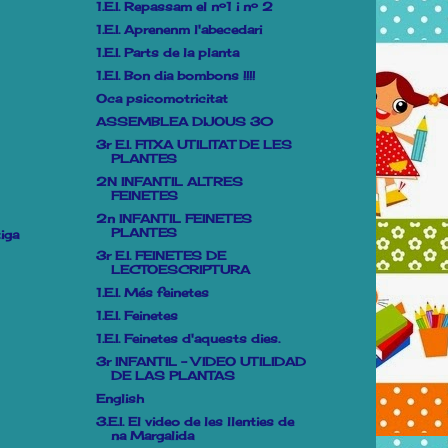
1.E.I. Repassam el nº1 i nº 2
1.E.I. Aprenenm l'abecedari
1.E.I. Parts de la planta
1.E.I. Bon dia bombons !!!!
Oca psicomotricitat
ASSEMBLEA DIJOUS 30
3r E.I. FITXA UTILITAT DE LES
PLANTES
2N INFANTIL ALTRES
FEINETES
2n INFANTIL FEINETES
PLANTES
iga
3r E.I. FEINETES DE
LECTOESCRIPTURA
1.E.I. Més feinetes
1.E.I. Feinetes
1.E.I. Feinetes d'aquests dies.
3r INFANTIL - VIDEO UTILIDAD
DE LAS PLANTAS
English
3.E.I. El video de les llenties de
na Margalida