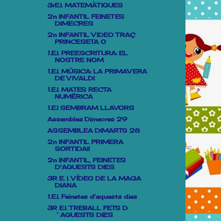
3rE.I. MATEMÀTIQUES
2n INFANTIL FEINETES
DIMECRES
2n INFANTIL VIDEO TRAÇ
PRINCESETA O
1.E.I. PREESCRITURA: EL
NOSTRE NOM
1.E.I. MÚSICA: LA PRIMAVERA
DE VIVALDI
1.E.I. MATES RECTA
NUMÈRICA
1.E.I SEMBRAM LLAVORS
Assemblea Dimecres 29
ASSEMBLEA DIMARTS 28
2n INFANTIL PRIMERA
SORTIDA!!
2n INFANTIL, FEINETES
D'AQUESTS DIES
3R E. I. VÍDEO DE LA MAGA
DIANA
1.E.I. Feinetes d'aquests dies
3R E.I. TREBALL FETS D
´AQUESTS DIES