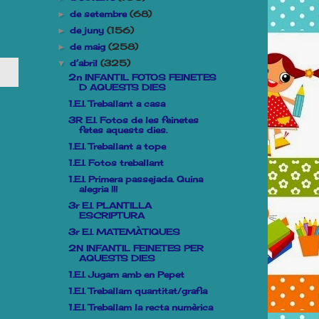
de setembre
(68)
►
de juny
(156)
►
de maig
(258)
►
d’abril
(325)
▼
2n INFANTIL FOTOS FEINETES
D AQUESTS DIES
1.E.I. Treballant a casa
3R E.I. Fotos de les feinetes
fetes aquests dies.
1.E.I. Treballant a tope
1.E.I. Fotos treballant
1.E.I. Primera passejada. Quina
alegria !!!
3r E.I. PLANTILLA
ESCRIPTURA
3r E.I. MATEMÀTIQUES
2N INFANTIL FEINETES PER
AQUESTS DIES
1.E.I. Jugam amb en Pepet
1.E.I. Treballam quantitat/grafia
1.E.I. Treballam la recta numèrica