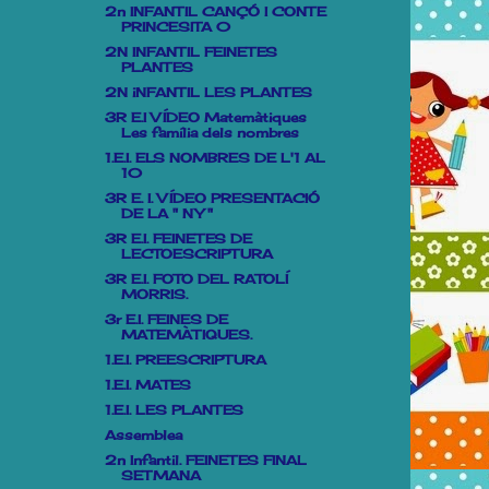
2n INFANTIL CANÇÓ I CONTE
PRINCESITA 0
2N INFANTIL FEINETES
PLANTES
2N iNFANTIL LES PLANTES
3R E.I VÍDEO Matemàtiques
Les família dels nombres
1.E.I. ELS NOMBRES DE L'1 AL
10
3R E. I. VÍDEO PRESENTACIÓ
DE LA " NY "
3R E.I. FEINETES DE
LECTOESCRIPTURA
3R E.I. FOTO DEL RATOLÍ
MORRIS.
3r E.I. FEINES DE
MATEMÀTIQUES.
1.E.I. PREESCRIPTURA
1.E.I. MATES
1.E.I. LES PLANTES
Assemblea
2n Infantil. FEINETES FINAL
SETMANA