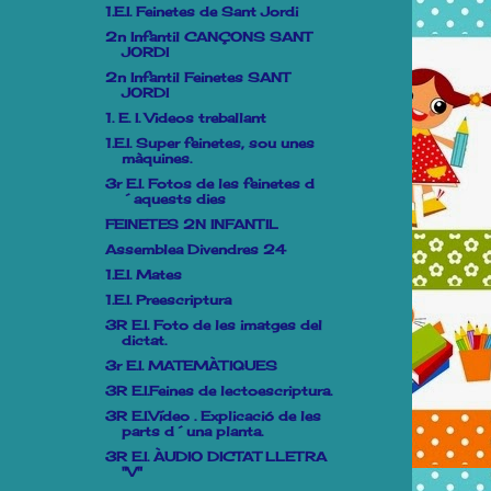
1.E.I. Feinetes de Sant Jordi
2n Infantil CANÇONS SANT
JORDI
2n Infantil Feinetes SANT
JORDI
1. E. I. Videos treballant
1.E.I. Super feinetes, sou unes
màquines.
3r E.I. Fotos de les feinetes d
´aquests dies
FEINETES 2N INFANTIL
Assemblea Divendres 24
1.E.I. Mates
1.E.I. Preescriptura
3R E.I. Foto de les imatges del
dictat.
3r E.I. MATEMÀTIQUES
3R E.I.Feines de lectoescriptura.
3R E.I.Vídeo . Explicació de les
parts d´una planta.
3R E.I. ÀUDIO DICTAT LLETRA
"V"