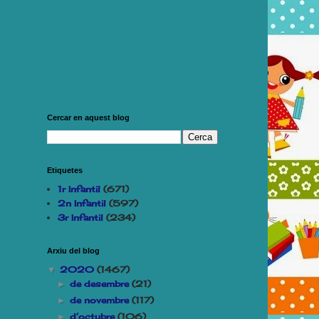
Cercar en aquest blog
Etiquetes
1r Infantil
(671)
2n Infantil
(597)
3r Infantil
(234)
Arxiu del blog
2020
(1467)
▼
de desembre
(21)
►
de novembre
(117)
►
d’octubre
(106)
►