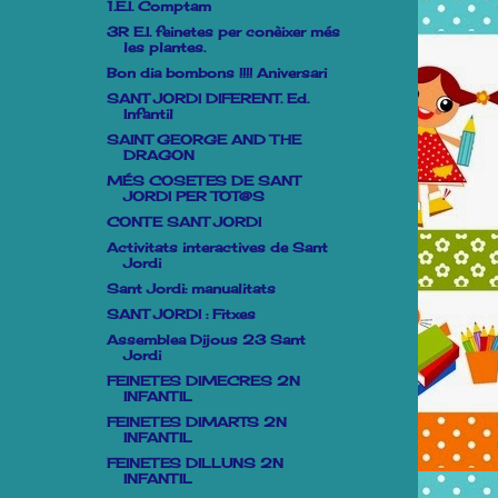
1.E.I. Comptam
3R E.I. feinetes per conèixer més
les plantes.
Bon dia bombons !!!! Aniversari
SANT JORDI DIFERENT. Ed.
Infantil
SAINT GEORGE AND THE
DRAGON
MÉS COSETES DE SANT
JORDI PER TOT@S
CONTE SANT JORDI
Activitats interactives de Sant
Jordi
Sant Jordi: manualitats
SANT JORDI : Fitxes
Assemblea Dijous 23 Sant
Jordi
FEINETES DIMECRES 2N
INFANTIL
FEINETES DIMARTS 2N
INFANTIL
FEINETES DILLUNS 2N
INFANTIL