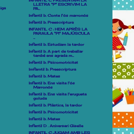
INFANTIL C PRESENTAM LA
LLETRA "P" ESCRIVIM LA
iga
PA...
Infantil b. Conte l'ós marronós
Infantil b. Preescriptura
INFANTIL C : HEM APRÈS LA
PARAULA "PI" MAJÚSCULA
...
Infantil b. Estudiam la tardor
Infantil b. A part de treballar
també ens agrada m...
Infantil b. Psicomotricitat
Imfamtil b. Preescriptura
Infantil b. Mates
Infantil b. Ens visita l'ós
Marronós
Infantil b. Ens visita l'erugueta
goluda
Infantil b. Plàstica, la tardor
Infantil b. Psicomotricitat
Infantil b. Mates
Infantil D . Aniversari Giselle
INFANTIL C JUGAM AMB LES