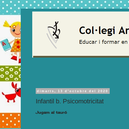
dimarts, 13 d’octubre del 2020
Infantil b. Psicomotricitat
Jugam al tauró