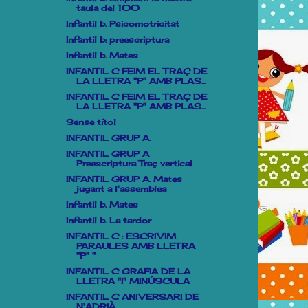
taula del 100
Infantil b. Psicomotricitat
Infantil b: preescriptura
Infantil b. Mates
INFANTIL C FEIM EL TRAÇ DE
LA LLETRA "P" AMB PLAS...
INFANTIL C FEIM EL TRAÇ DE
LA LLETRA "P" AMB PLAS...
Sense títol
INFANTIL GRUP A.
INFANTIL GRUP A
Preescriptura Traç vertical
INFANTIL GRUP A. Mates
jugant a l'assemblea
Infantil b. Mates
Infantil b. La tardor
INFANTIL C : ESCRIVIM
PARAULES AMB LLETRA
"P" "
INFANTIL C GRAFIA DE LA
LLETRA "I" MINÚSCULA
INFANTIL C ANIVERSARI DE
N'ADRIÀ