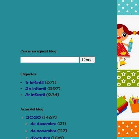
Cercar en aquest blog
Etiquetes
1r Infantil
(671)
2n Infantil
(597)
3r Infantil
(234)
Arxiu del blog
2020
(1467)
▼
de desembre
(21)
►
de novembre
(117)
►
d’octubre
(106)
▼