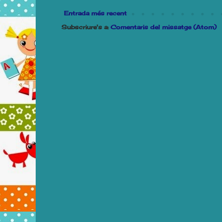
Entrada més recent
Subscriure's a:
Comentaris del missatge (Atom)