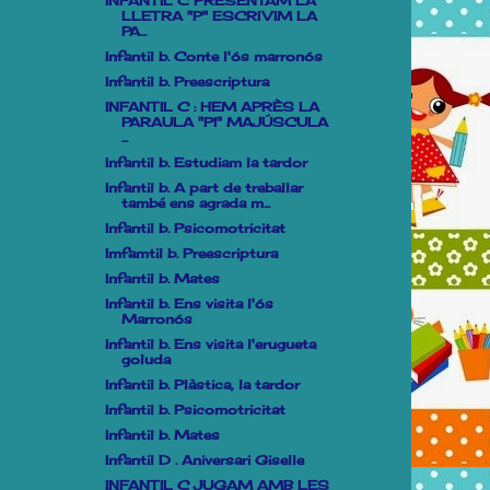
INFANTIL C PRESENTAM LA
LLETRA "P" ESCRIVIM LA
PA...
Infantil b. Conte l'ós marronós
Infantil b. Preescriptura
INFANTIL C : HEM APRÈS LA
PARAULA "PI" MAJÚSCULA
...
Infantil b. Estudiam la tardor
Infantil b. A part de treballar
també ens agrada m...
Infantil b. Psicomotricitat
Imfamtil b. Preescriptura
Infantil b. Mates
Infantil b. Ens visita l'ós
Marronós
Infantil b. Ens visita l'erugueta
goluda
Infantil b. Plàstica, la tardor
Infantil b. Psicomotricitat
Infantil b. Mates
Infantil D . Aniversari Giselle
INFANTIL C JUGAM AMB LES