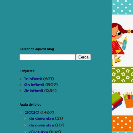
Cercar en aquest blog
Etiquetes
1r Infantil
(671)
2n Infantil
(597)
3r Infantil
(234)
Arxiu del blog
2020
(1467)
▼
de desembre
(21)
►
de novembre
(117)
►
d’octubre
(106)
▼