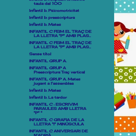
taula del 100
Infantil b. Psicomotricitat
Infantil b: preescriptura
Infantil b. Mates
INFANTIL C FEIM EL TRAÇ DE
LA LLETRA "P" AMB PLAS...
INFANTIL C FEIM EL TRAÇ DE
LA LLETRA "P" AMB PLAS...
Sense títol
INFANTIL GRUP A.
INFANTIL GRUP A
Preescriptura Traç vertical
INFANTIL GRUP A. Mates
jugant a l'assemblea
Infantil b. Mates
Infantil b. La tardor
INFANTIL C : ESCRIVIM
PARAULES AMB LLETRA
"P" "
INFANTIL C GRAFIA DE LA
LLETRA "I" MINÚSCULA
INFANTIL C ANIVERSARI DE
N'ADRIÀ