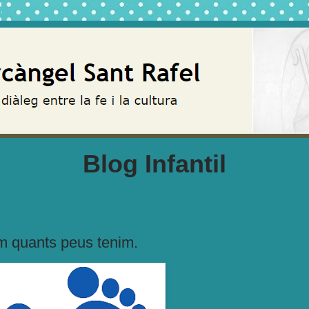
Blog Infantil
 quants peus tenim.