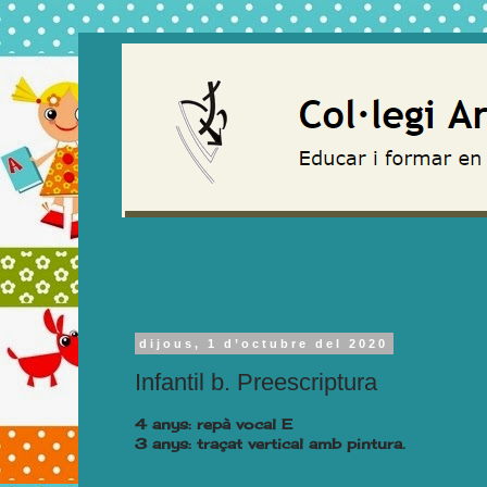
dijous, 1 d’octubre del 2020
Infantil b. Preescriptura
4 anys: repà vocal E
3 anys: traçat vertical amb pintura.