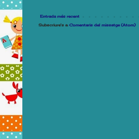
Entrada més recent
Subscriure's a:
Comentaris del missatge (Atom)