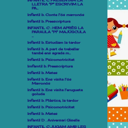
INFANTIL C PRESENTAM LA
LLETRA "P" ESCRIVIM LA
PA...
Infantil b. Conte l'ós marronós
Infantil b. Preescriptura
INFANTIL C : HEM APRÈS LA
PARAULA "PI" MAJÚSCULA
...
Infantil b. Estudiam la tardor
Infantil b. A part de treballar
també ens agrada m...
Infantil b. Psicomotricitat
Imfamtil b. Preescriptura
Infantil b. Mates
Infantil b. Ens visita l'ós
Marronós
Infantil b. Ens visita l'erugueta
goluda
Infantil b. Plàstica, la tardor
Infantil b. Psicomotricitat
Infantil b. Mates
Infantil D . Aniversari Giselle
INFANTIL C JUGAM AMB LES