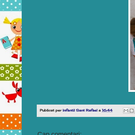
Publicat per
Infantil Sant Rafael
a
16:44
Cap comentari: