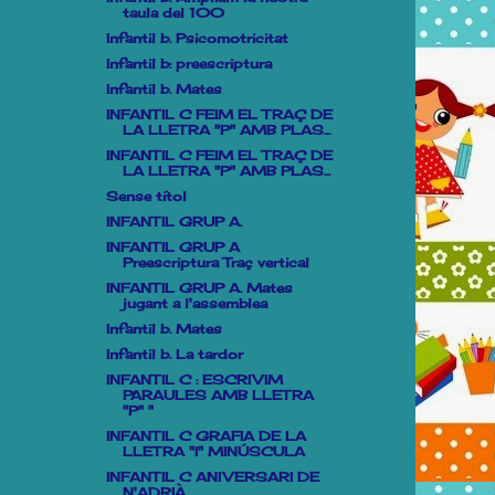
taula del 100
Infantil b. Psicomotricitat
Infantil b: preescriptura
Infantil b. Mates
INFANTIL C FEIM EL TRAÇ DE
LA LLETRA "P" AMB PLAS...
INFANTIL C FEIM EL TRAÇ DE
LA LLETRA "P" AMB PLAS...
Sense títol
INFANTIL GRUP A.
INFANTIL GRUP A
Preescriptura Traç vertical
INFANTIL GRUP A. Mates
jugant a l'assemblea
Infantil b. Mates
Infantil b. La tardor
INFANTIL C : ESCRIVIM
PARAULES AMB LLETRA
"P" "
INFANTIL C GRAFIA DE LA
LLETRA "I" MINÚSCULA
INFANTIL C ANIVERSARI DE
N'ADRIÀ