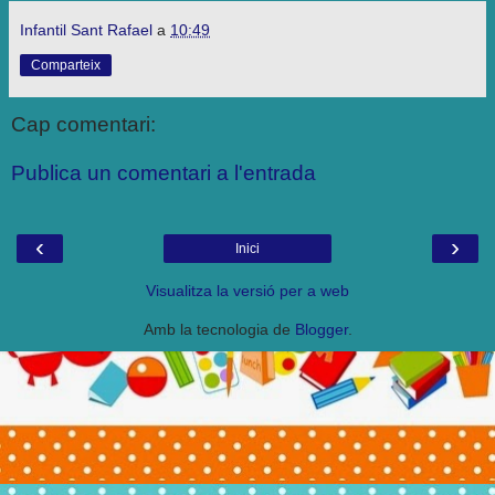
Infantil Sant Rafael
a
10:49
Comparteix
Cap comentari:
Publica un comentari a l'entrada
‹
›
Inici
Visualitza la versió per a web
Amb la tecnologia de
Blogger
.