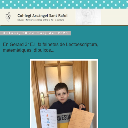
dilluns, 30 de març del 2020
En Gerard 3r E.I. fa feinetes de Lectoescriptura,
matemàtiques, dibuixos...