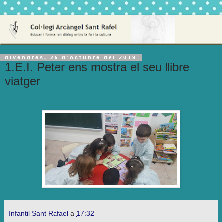
divendres, 25 d’octubre del 2019
1.E.I. Peter ens mostra el seu llibre
viatger
Infantil Sant Rafael
a
17:32