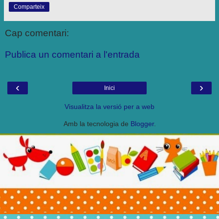
Comparteix
Cap comentari:
Publica un comentari a l'entrada
‹
›
Inici
Visualitza la versió per a web
Amb la tecnologia de
Blogger
.