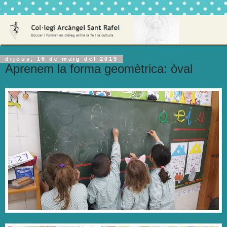
dijous, 16 de maig del 2019
Aprenem la forma geomètrica: òval