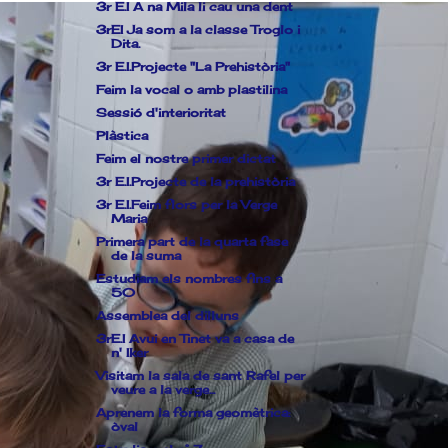
3r E.I A na Mila li cau una dent
3rEI Ja som a la classe Troglo i
Dita.
3r E.I.Projecte "La Prehistòria"
Feim la vocal o amb plastilina
Sessió d'interioritat
Plàstica
Feim el nostre primer dictat
3r E.I.Projecte de la prehistòria
3r E.I.Feim flors per la Verge
Maria
Primera part de la quarta fase
de la suma
Estudiam els nombres fins a
50
Assemblea del dilluns
3rE.I Avui en Tinet va a casa de
n' Iker
Visitam la sala de sant Rafel per
veure a la verge...
Aprenem la forma geomètrica:
òval