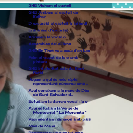
3rE.I Visitam el castell
3rE.I Arribam al castell de
Bellver
D excursió al castell 1r infantil
Ens anam d'excursió
Aprenem la vocal o
Assemblea del dilluns
3rE.I En Tinet va a casa d'en Leo
Feim el traçat de la o amb
pintura
3rE.I Interioritat sala de Sant
Rafel
Jugam a qui és més ràpid
representant números amb ...
Avui coneixem a la mare de Déu
de Sant Salvador d...
Estudiam la darrera vocal : la o
Avui estudiam la Verge de
Montserrat " La Moreneta "
Representam números amb pals
Mes de Maria
Representar un número amb