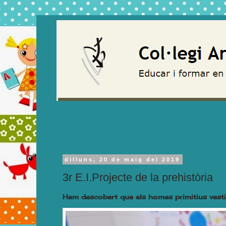
dilluns, 20 de maig del 2019
3r E.I.Projecte de la prehistòria
Hem descobert que els homes primitius vesti