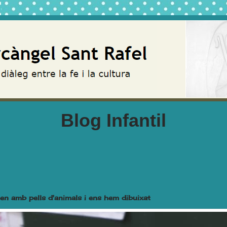
Blog Infantil
en amb pells d'animals i ens hem dibuixat