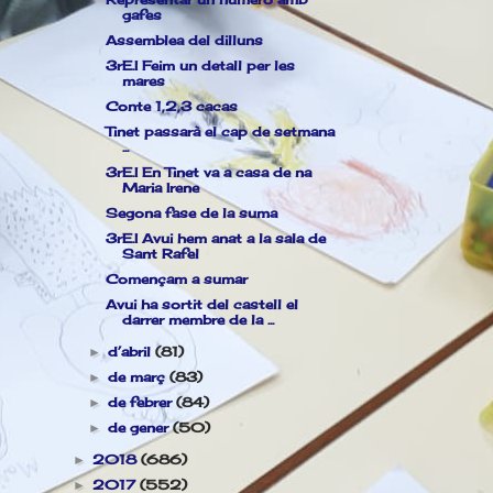
gafes
Assemblea del dilluns
3rE.I Feim un detall per les
mares
Conte 1,2,3 cacas
Tinet passarà el cap de setmana
...
3rE.I En Tinet va a casa de na
Maria Irene
Segona fase de la suma
3rE.I Avui hem anat a la sala de
Sant Rafel
Començam a sumar
Avui ha sortit del castell el
darrer membre de la ...
d’abril
(81)
►
de març
(83)
►
de febrer
(84)
►
de gener
(50)
►
2018
(686)
►
2017
(552)
►