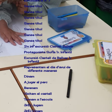
Estudiam el n° 7
Sense títol
Sense títol
Sense títol
Sense títol
Sense títol
Sense títol
Sense títol
2n inf excursió Castell Bellver
Protagonista Sofía 1r. Infantil
Excursió Castell de Bellver 1r
Infantil
Representam el dia d'avui de
diferents maneres
Dinam
A jugar al parc
Berenam
Visitam el castell
Tornam a l'escola
3rE.I Jugam
3rE.I Dinam