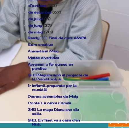
d’octubre
(113)
►
de setembre
(67)
►
de juliol
(6)
►
de juny
(37)
►
de maig
(70)
▼
Ready🤸‍♀️⛹️‍♀️ Final de curs AMIPA
Som creatius
Aniversaris Maig
Mates divertides
Aprenem a fer sumes en
parelles
3r E.I.Seguim amb el projecte de
la Prehistòria, a...
1r Infantil...preparats per la
reunió😄
Darrera assemblea de Maig
Conte: La cebra Camila
3rE.I La maga Diana ens diu
adéu.
3rE.I. En Tinet va a casa d'en
Nick.