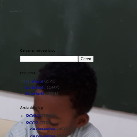
Cercar en aquest blog
Etiquetes
1r Infantil
(671)
2n Infantil
(597)
3r Infantil
(234)
Arxiu del blog
2020
(1467)
►
2019
(712)
▼
de desembre
(40)
►
de novembre
(81)
►