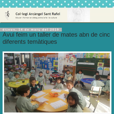
dijous, 14 de març del 2019
Avui feim un taller de mates abn de cinc
diferents temàtiques