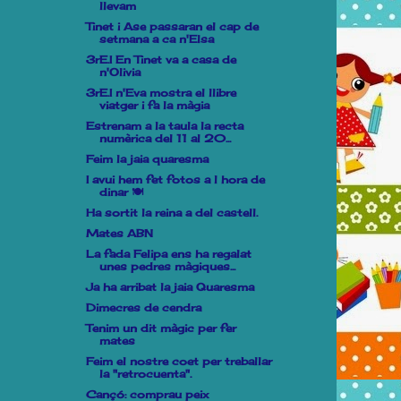
llevam
Tinet i Ase passaran el cap de
setmana a ca n'Elsa
3rE.I En Tinet va a casa de
n'Olivia
3rE.I n'Eva mostra el llibre
viatger i fa la màgia
Estrenam a la taula la recta
numèrica del 11 al 20...
Feim la jaia quaresma
I avui hem fet fotos a l hora de
dinar 🍽
Ha sortit la reina a del castell.
Mates ABN
La fada Felipa ens ha regalat
unes pedres màgiques...
Ja ha arribat la jaia Quaresma
Dimecres de cendra
Tenim un dit màgic per fer
mates
Feim el nostre coet per treballar
la "retrocuenta".
Cançó: comprau peix