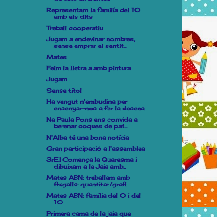
Representam la familía del 10
amb els dits
Treball cooperatiu
Jugam a endevinar nombres,
sense emprar el sentit...
Mates
Feim la lletra a amb pintura
Jugam
Sense títol
Ha vengut n'embudina per
ensenyar-nos a fer la desena
Na Paula Pons ens convida a
berenar coques de pat...
N'Alba té una bona notícia
Gran participació a l'assemblea
3rE.I Comença la Quaresma i
dibuixam a la Jaia amb...
Mates ABN: treballam amb
fregalls: quantitat/grafi...
Mates ABN: família del 0 i del
10
Primera cama de la jaia que