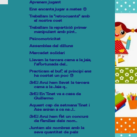
Aprenem jugant
Ens encanta jugar a mates 😍
Treballam la "retrocuenta" amb
el nostre coet
Treballam la repartició primer
manipulant amb pint...
Psicomotricitat
Assemblea del dilluns
Mercadet solidari
Llevam la tercera cama a la jaia,
l'afortunada del...
Practicam el buf, al principi ens
ha costat un poc 😓
3rE.I Avui hem llevat la tercera
cama a la Jaia q...
3rE.I En Tinet va a casa de
Guillermo
Aquest cap de setmana Tinet i
Ase aniran a ca na J...
3rE.I Avui hem fet un concurs
de famílies dels nom...
Juntam els nombres amb la
seva quantitat de pals