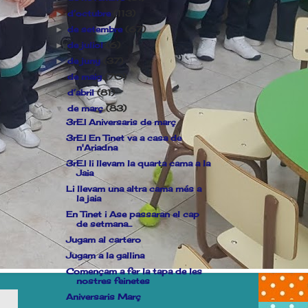
d’octubre
(113)
►
de setembre
(67)
►
de juliol
(6)
►
de juny
(37)
►
de maig
(70)
►
d’abril
(81)
►
de març
(83)
▼
3rE.I Aniversaris de març
3rE.I En Tinet va a casa de
n'Ariadna
3rE.I li llevam la quarta cama a la
Jaia
Li llevam una altra cama més a
la jaia
En Tinet i Ase passaran el cap
de setmana...
Jugam al cartero
Jugam a la gallina
Començam a fer la tapa de les
nostres feinetes
Aniversaris Març