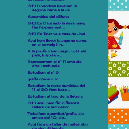
3rE.I Divendres llevarem la
segona cama a la Jai...
Assemblea del dilluns
3rE.I En Dani amb la seva mare,
fan l'experiment ...
3rE.I En Tinet va a casa de Joel
Avui hem llevat la segona cama,
en el sorteig li h...
A la profe li han caigut tots els
pals, li ajudam ...
Representam el n° 11 amb els
dits i amb pals
Estudiam el n° 6
grafia número 2
Estudiam la recta numèrica del
11 al 20 fent bots ...
Estudiam el traç de la lletra a
3rE.I Avui hem fet diferents
tallers de lectoescr...
Treballam: quantitat/grafia, els
amics del 10, els...
Avui feim un taller de mates abn
de cinc diferents...