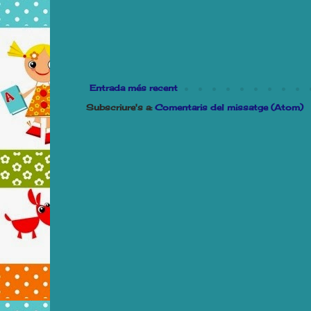
Entrada més recent
Subscriure's a:
Comentaris del missatge (Atom)