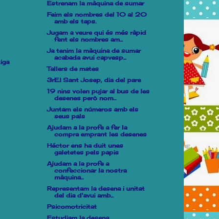
Estrenam la màquina de sumar
Feim els nombres del 10 al 20
amb els taps.
Jugam a veure qui és més ràpid
fent els nombres am...
Ja tenim la màquina de sumar
acabada avui capvesp...
iga
Tallers de mates
3rE.I Sant Josep, dia del pare
19 nins volen pujar al bus de les
desenes però nom...
Juntam els números amb els
seus pals
Ajudam a la profe a fer la
compra emprant les desenes
Héctor ens ha duit unes
galetetes pels papis
Ajudam a la profe a
confeccionar la nostra
màquina...
Representam la desena i unitat
del dia d'avui amb...
Psicomotricitat
Estudiam la desena