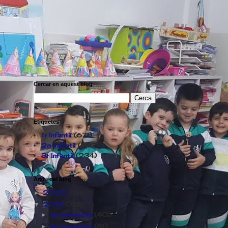
Cercar en aquest blog
Etiquetes
1r Infantil
(671)
2n Infantil
(597)
3r Infantil
(234)
Arxiu del blog
2020
(1467)
►
2019
(712)
▼
de desembre
(40)
►
de novembre
(81)
►