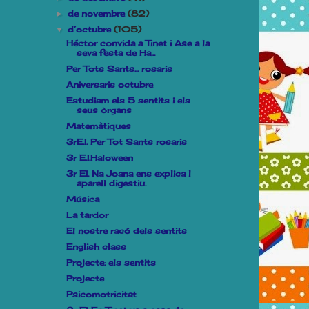
de novembre
(82)
►
d’octubre
(105)
▼
Héctor convida a Tinet i Ase a la
seva festa de Ha...
Per Tots Sants... rosaris
Aniversaris octubre
Estudiam els 5 sentits i els
seus òrgans
Matemàtiques
3rE.I. Per Tot Sants rosaris
3r E.I.Haloween
3r EI. Na Joana ens explica l
aparell digestiu.
Música
La tardor
El nostre racó dels sentits
English class
Projecte: els sentits
Projecte
Psicomotricitat