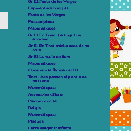
3r E.I. Festa de les Verges
Esperant els bunyols
Festa de les Verges
Preescriptura
Matemàtiques
3r E.I. En Tinent ha tingut un
accident.
3r El. En Tinet anirà a casa de na
Mila
3r E.I. La taula de llum
Matemàtiques
Coneixem la família del 10
Tinet i Ase passen el pont a ca
na Diana
Matemàtiques
Assemblea dilluns
Psicomotricitat
Religió
Matemàtiques
Plàstica
Llibre viatger 1r Infantil