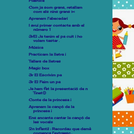
Plàstica
Com ja som grans, retallam
com els nins grans ✂️
Aprenem l'abecedari
I avui primer contacte amb el
número 1
3rEl Ja tenim el pa cuit i ho
volem tastar .
Música
Practicam la lletra i
Tallers de lletres
Magic box
3r EI Escrivim pa
3r El Feim un pa
Ja hem fet la presentació de n
Tinet😊
Conte de la princesa i
Aprenem la cançó de la
princesa i
Ens encanta cantar la cançó de
les vocals
2n Infantil : Recordau que demà
comença l'extraesc...