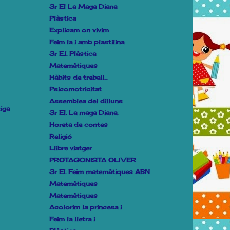
3r El La Maga Diana
Plàstica
Explicam on vivim
Feim la i amb plastilina
3r E.I. Plàstica
Matemàtiques
Hàbits de treball...
Psicomotricitat
Assemblea del dilluns
iga
3r El. La maga Diana.
Horeta de contes
Religió
Llibre viatger
PROTAGONISTA OLIVER
3r EI. Feim matemàtiques ABN
Matemàtiques
Matemàtiques
Acolorim la princesa i
Feim la lletra i