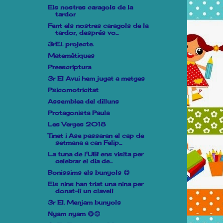
Els nostres caragols de la
tardor
Fent els nostres caragols de la
tardor, després vo...
3rE.I. projecte.
Matemàtiques
Preescriptura
3r El Avui hem jugat a metges
Psicomotricitat
Assemblea del dilluns
Protagonista Paula
Les Verges 2018
Tinet i Ase passaran el cap de
setmana a can Felip...
La tuna de l'UIB ens visita per
celebrar el dia de...
Bonissims els bunyols 😋
Els nins han triat una nina per
donat-li un clavell
3r El. Menjam bunyols
Nyam nyam 😋😊