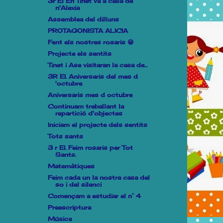
3r El En Tinet va a casa de
n'Alexia
Assemblea del dilluns
PROTAGONISTA ALICIA
Fent els nostres rosaris 😁
Projecte els sentits
Tinet i Ase visitaran la casa de...
3R EI. Aniversaris del mes d
'octubre
Aniversaris mes d octubre
Continuam treballant la
repartició d'objectes
Iniciam el projecte dels sentits
Tots sants
3 r EI. Feim rosaris per Tot
Sants.
Matemàtiques
Feim cada un la nostra casa del
so i del silenci
Començam a estudiar el n° 4
Preescriptura
Música