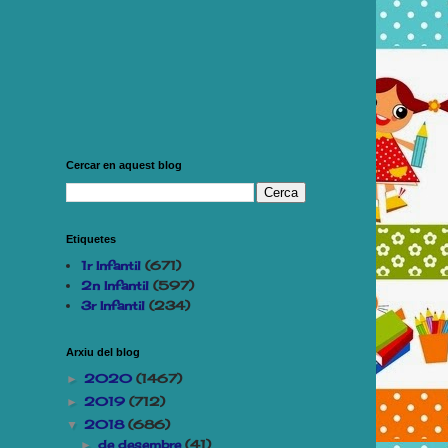
Cercar en aquest blog
Etiquetes
1r Infantil
(671)
2n Infantil
(597)
3r Infantil
(234)
Arxiu del blog
2020
(1467)
►
2019
(712)
►
2018
(686)
▼
de desembre
(41)
►