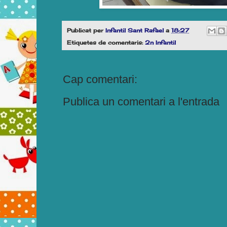
Publicat per
Infantil Sant Rafael
a
18:27
Etiquetes de comentaris:
2n Infantil
Cap comentari:
Publica un comentari a l'entrada