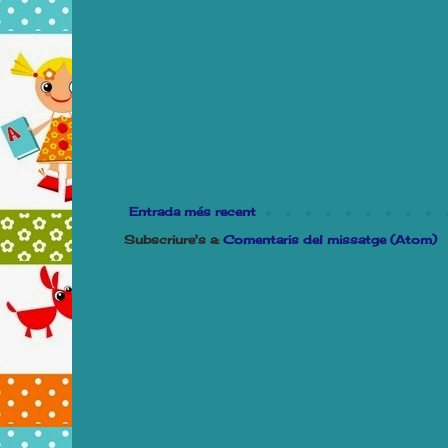
Entrada més recent
Subscriure's a:
Comentaris del missatge (Atom)