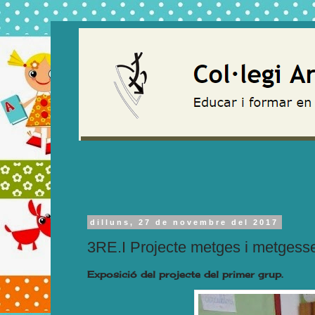
dilluns, 27 de novembre del 2017
3RE.I Projecte metges i metgess
Exposició del projecte del primer grup.