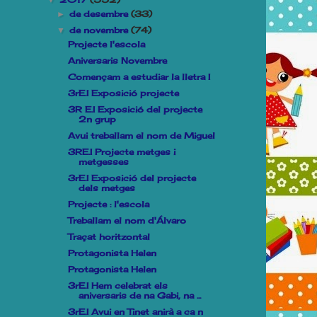
▼
de desembre
(33)
►
de novembre
(74)
▼
Projecte l'escola
Aniversaris Novembre
Començam a estudiar la lletra I
3rE.I Exposició projecte
3R E.I Exposició del projecte
2n grup
Avui treballam el nom de Miguel
3RE.I Projecte metges i
metgesses
3rE.I Exposició del projecte
dels metges
Projecte : l'escola
Treballam el nom d'Álvaro
Traçat horitzontal
Protagonista Helen
Protagonista Helen
3rE.I Hem celebrat els
aniversaris de na Gabi, na ...
3rE.I Avui en Tinet anirà a ca n