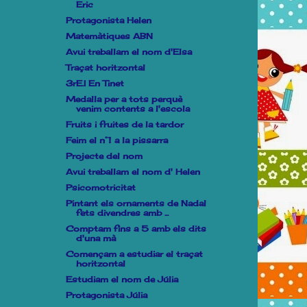
Eric
Protagonista Helen
Matemàtiques ABN
Avui treballam el nom d'Elsa
Traçat horitzontal
3rE.I En Tinet
Medalla per a tots perquè
venim contents a l'escola
Fruits i fruites de la tardor
Feim el n°1 a la pissarra
Projecte del nom
Avui treballam el nom d' Helen
Psicomotricitat
Pintant els ornaments de Nadal
fets divendres amb ...
Comptam fins a 5 amb els dits
d'una mà
Començam a estudiar el traçat
horitzontal
Estudiam el nom de Júlia
Protagonista Júlia