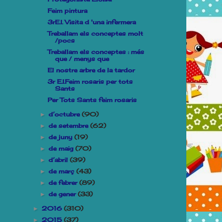
Feim pintura
3rE.I. Visita d 'una infermera
Treballam els conceptes molt
/pocs
Treballam els conceptes : més
que / menys que
El nostre arbre de la tardor
3r E.I.Feim rosaris per tots
Sants
Per Tots Sants feim rosaris
d’octubre
(90)
►
de setembre
(62)
►
de juny
(19)
►
de maig
(70)
►
d’abril
(39)
►
de març
(43)
►
de febrer
(89)
►
de gener
(33)
►
2016
(310)
►
2015
(37)
►