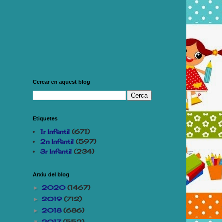
Cercar en aquest blog
Etiquetes
1r Infantil
(671)
2n Infantil
(597)
3r Infantil
(234)
Arxiu del blog
2020
(1467)
►
2019
(712)
►
2018
(686)
►
2017
(552)