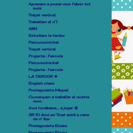
Aprenem a posar-nos l'abric tot
sols
Traçat vertical
Treballam el n°1
ABN
Estudiam la tardor
Psicomotricitat
Traçat vertical
Projecte : l'escola
Psicomotricitat
Projecte : l'escola
LA TARDOR 🍁
English class
Protagonista Miquel
Començam a treballar el nostre
nom
Avui horabaixa..... a jugar 😁
3R E.I Avui en Tinet anirà a casa
de n' Iker
Protagonista Eloisa
Protagonista Eloisa