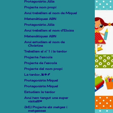
Protagonista Júlia
Projecte nom propi
Avui treballam el nom de Miquel
Matemàtiques ABN
Protagonista Júlia
Avui treballam el nom d'Eloisa
Matemàtiques ABN
Avui estudiam el nom de
Christine
Treballam el n° 1 i la tardor
Projecte: l'escola
Projecte de l'escola
Projecte del nom propi
La tardor...🐌🍁🍂
Protagonista Miquel
Protagonista Miquel
Estudiam la tardor
Avui hem tengut una super
visita!!!!❤
3rE.I Projecte els metges i
metgesses