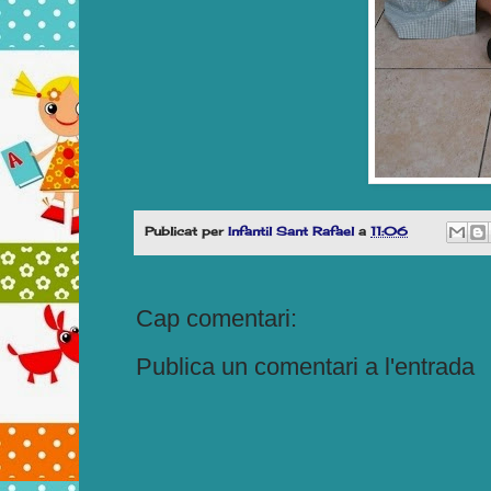
Publicat per
Infantil Sant Rafael
a
11:06
Cap comentari:
Publica un comentari a l'entrada