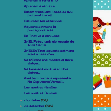
Aprenem a fer el n° 5
Aprenem a escriure
Estam treballant l escola..i avui
ha tocat treball...
Estudiam les estacions
Aquesta setmana la
protagonista és. ....
En Tinet va a can Lluis
3r E.I. Fotos amb els rosaris de
Tots Sants.
3r E.I.En Tinet aquesta setmana
anirà a casa d'en ...
Na M°Irene ens mostra el llibre
viatger...
Na Irene ens mostra el llibre
viatger....
Avui hem tornar a representar
Na Caputxeta Vermell...
Les nostres famílies
Les nostres famílies
d’octubre
(51)
►
de setembre
(55)
►