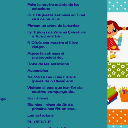
Feim la nostra maleta de les
estacions
3r E.I.Aquesta setmana en Tinet
va a ca na Julia.
Pintam un arbre de la tardor
En Tyson i na Zulema (pares de
n Tyler)...ens han ...
N Olivía ens mostra el llibre
viatger. ..
Aquesta setmana el
protagonista és...
Roba de les estacions
Assemblea
Na Marta I en Juan Carlos
(pares de n Olivia) ens ...
Visitam el zoo que han fet els
nostres companys de...
So i silenci
iga
Els nins i nines de 3r. de
primària han fet un zoo...
Les estacions
EL CERCLE