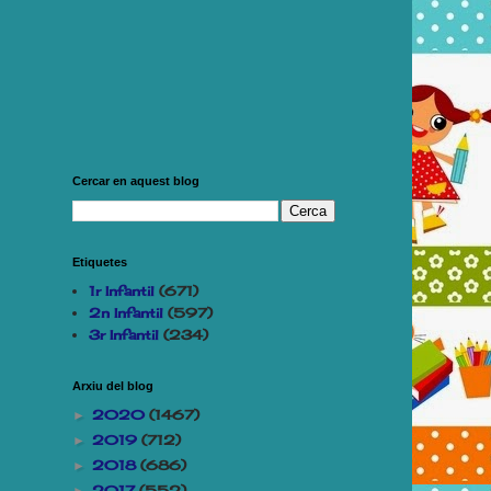
Cercar en aquest blog
Etiquetes
1r Infantil
(671)
2n Infantil
(597)
3r Infantil
(234)
Arxiu del blog
2020
(1467)
►
2019
(712)
►
2018
(686)
►
2017
(552)