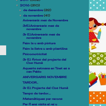
►
2016
(310)
▼
de desembre
(32)
►
de novembre
(41)
▼
Aniversaris mes de Novembre
3rE.I.Aniversaris mes de
novembre
3r E.I.Aniversaris mes de
novembre
Feim la u amb pintura
Feim la lletra u amb plastilina
Psicomotricitat
3r E.I. fotos del projecte del
Cos Humà
Aquesta setmana en Tinet es a
can Pablo
ANIVERSARIS NOVEMBRE
TARDOR...
3r E.I. Projecte del Cos Humà
Temps de tardor.....
Matemàtiques per racons
Per fi ens visita el rei u