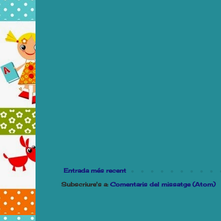
Entrada més recent
Subscriure's a:
Comentaris del missatge (Atom)