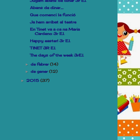
Jugam abans de dinar 3r E.I.
Abans de dinar.....
Que comenci la funció
Ja hem arribat al teatre
En Tinet va a ca na Maria
Cardeno 3r E.I.
Happy easter! 3r E.I.
TINET 3R E.I.
The days of the week 3rE.I.
de febrer
(14)
►
de gener
(12)
►
2015
(37)
►