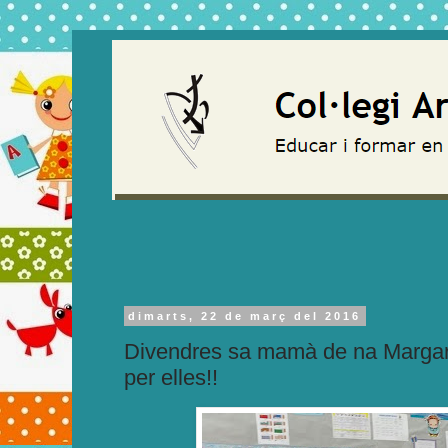
dimarts, 22 de març del 2016
Divendres sa mamà de na Margarit
per elles!!