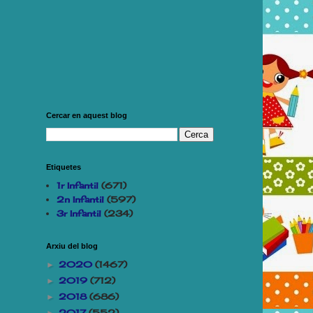
Cercar en aquest blog
Etiquetes
1r Infantil
(671)
2n Infantil
(597)
3r Infantil
(234)
Arxiu del blog
2020
(1467)
►
2019
(712)
►
2018
(686)
►
2017
(552)