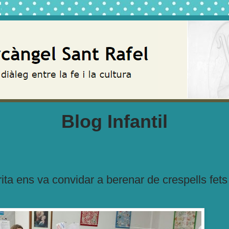
Blog Infantil
a ens va convidar a berenar de crespells fets