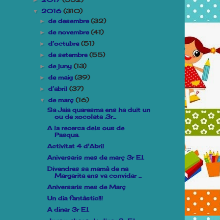
►
2016
(310)
▼
de desembre
(32)
►
de novembre
(41)
►
d’octubre
(51)
►
de setembre
(55)
►
de juny
(13)
►
de maig
(39)
►
d’abril
(37)
►
de març
(16)
▼
Sa Jaia quaresma ens ha duit un
ou de xocolata .3r...
A la recerca dels ous de
Pasqua.
Activitat 4 d'Abril
Aniversaris mes de març 3r E.I.
Divendres sa mamà de na
Margarita ens va convidar ...
Aniversaris mes de Març
Un dia fantàstic!!!
A dinar 3r E.I.