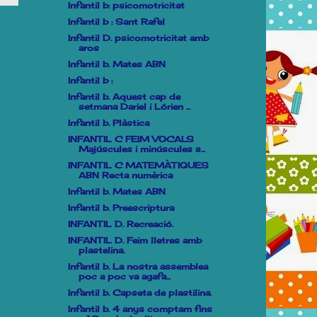
Infantil b: psicomotricitat
Infantil b : Sant Rafel
Infantil D. psicomotricitat amb
aros
Infantil b. Mates ABN
Infantil b :
Infantil b. Aquest cap de
setmana Dariel i Lórien ...
Infantil b. Plàstica
INFANTIL C FEIM VOCALS
Majúscules i minúscules s...
INFANTIL C MATEMÀTIQUES
ABN Recta numèrica
Infantil b. Mates ABN
Infantil b. Preescriptura
INFANTIL D. Recreació.
INFANTIL D. Feim lletres amb
plastelina.
Infantil b. La nostra assemblea
poc a poc va agafa...
Infantil b. Capseta de plastilina.
Infantil b. 4 anys comptam fins