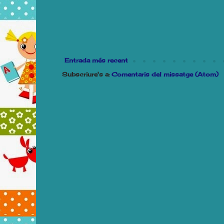
Entrada més recent
Subscriure's a:
Comentaris del missatge (Atom)