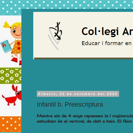
dimarts, 22 de setembre del 2020
Infantil b. Preescriptura
Mentre els de 4 anys repassen la I majúscula
estudiam és el vertical, de dalt a baix. El feim