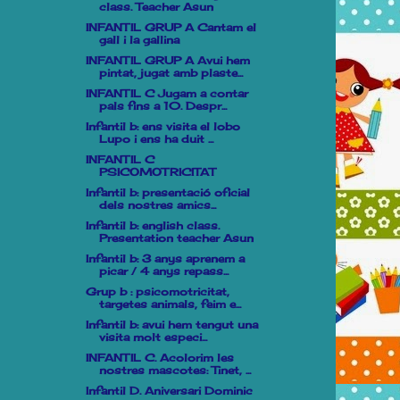
class. Teacher Asun
INFANTIL GRUP A Cantam el
gall i la gallina
INFANTIL GRUP A Avui hem
pintat, jugat amb plaste...
INFANTIL C Jugam a contar
pals fins a 10. Despr...
Infantil b: ens visita el lobo
Lupo i ens ha duit ...
INFANTIL C
PSICOMOTRICITAT
Infantil b: presentació oficial
dels nostres amics...
Infantil b: english class.
Presentation teacher Asun
Infantil b: 3 anys aprenem a
picar / 4 anys repass...
Grup b : psicomotricitat,
targetes animals, feim e...
Infantil b: avui hem tengut una
visita molt especi...
INFANTIL C. Acolorim les
nostres mascotes: Tinet, ...
Infantil D. Aniversari Dominic