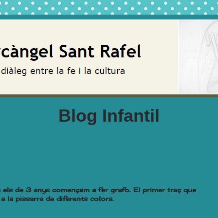
Blog Infantil
 els de 3 anys començam a fer grafo. El primer traç que
 a la pissarra de diferents colors.