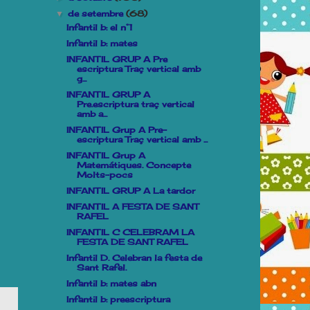
de setembre
(68)
▼
Infantil b: el n°1
Infantil b: mates
INFANTIL GRUP A Pre
escriptura Traç vertical amb
g...
INFANTIL GRUP A
Pre.escriptura traç vertical
amb a...
INFANTIL Grup A Pre-
escriptura Traç vertical amb ...
INFANTIL Grup A
Matemátiques. Concepte
Molts-pocs
INFANTIL GRUP A La tardor
INFANTIL A FESTA DE SANT
RAFEL
INFANTIL C CELEBRAM LA
FESTA DE SANT RAFEL
Infantil D. Celebran la festa de
Sant Rafel.
Infantil b: mates abn
Infantil b: preescriptura