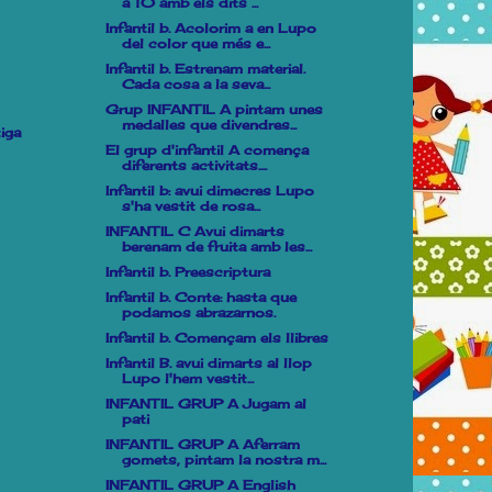
a 10 amb els dits ...
Infantil b. Acolorim a en Lupo
del color que més e...
Infantil b. Estrenam material.
Cada cosa a la seva...
Grup INFANTIL A pintam unes
medalles que divendres...
iga
El grup d'infantil A comença
diferents activitats....
Infantil b: avui dimecres Lupo
s'ha vestit de rosa...
INFANTIL C Avui dimarts
berenam de fruita amb les...
Infantil b. Preescriptura
Infantil b. Conte: hasta que
podamos abrazarnos.
Infantil b. Començam els llibres
Infantil B. avui dimarts al llop
Lupo l'hem vestit...
INFANTIL GRUP A Jugam al
pati
INFANTIL GRUP A Aferram
gomets, pintam la nostra m...
INFANTIL GRUP A English