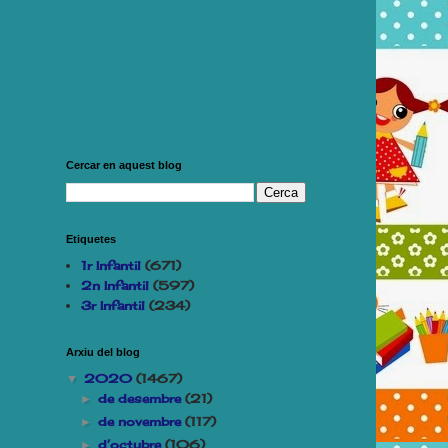
Cercar en aquest blog
Etiquetes
1r Infantil
(671)
2n Infantil
(597)
3r Infantil
(234)
Arxiu del blog
2020
(1467)
▼
de desembre
(21)
►
de novembre
(117)
►
d’octubre
(106)
►