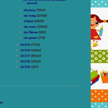
escola
de juny
(156)
►
de maig
(258)
►
d’abril
(325)
►
de març
(258)
►
de febrer
(85)
►
de gener
(73)
►
2019
(712)
►
2018
(686)
►
2017
(552)
►
2016
(310)
►
2015
(37)
►
er
.