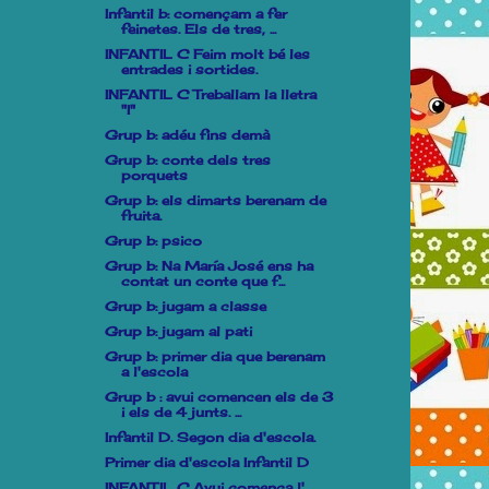
Infantil b: començam a fer
feinetes. Els de tres, ...
INFANTIL C Feim molt bé les
entrades i sortides.
INFANTIL C Treballam la lletra
"I"
Grup b: adéu fins demà
Grup b: conte dels tres
porquets
Grup b: els dimarts berenam de
fruita.
Grup b: psico
Grup b: Na María José ens ha
contat un conte que f...
Grup b: jugam a classe
Grup b: jugam al pati
Grup b: primer dia que berenam
a l'escola
Grup b : avui comencen els de 3
i els de 4 junts. ...
Infantil D. Segon dia d'escola.
Primer dia d'escola Infantil D
INFANTIL C Avui comença l'