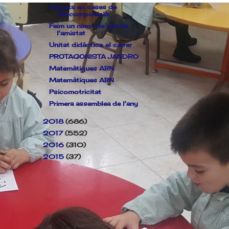
Experts en cases de
descomposició
Feim un ninot de neu de
l'amistat
Unitat didàctica: el carrer
PROTAGONISTA JANDRO
Matemàtiques ABN
Matemàtiques ABN
Psicomotricitat
Primera assemblea de l'any
2018
(686)
►
2017
(552)
►
2016
(310)
►
2015
(37)
►