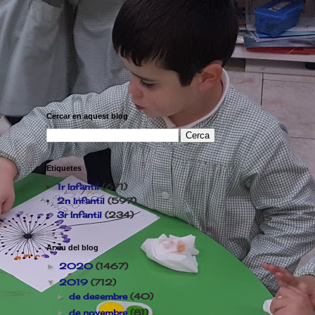
Cercar en aquest blog
Etiquetes
1r Infantil
(671)
2n Infantil
(597)
3r Infantil
(234)
Arxiu del blog
2020
(1467)
►
2019
(712)
▼
de desembre
(40)
►
de novembre
(81)
►