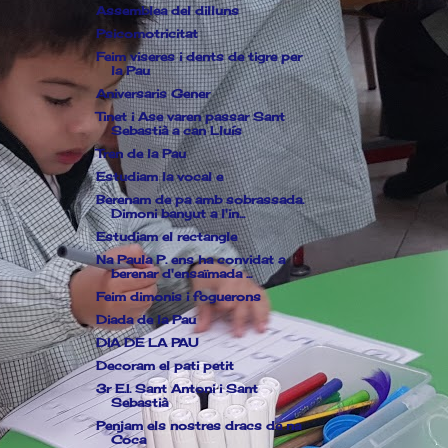
Assemblea del dilluns
Psicomotricitat
Feim viseres i dents de tigre per
la Pau
Aniversaris Gener
Tinet i Ase varen passar Sant
Sebastià a can Lluís
Tren de la Pau
Estudiam la vocal e
Berenam de pa amb sobrassada.
Dimoni banyut a l'in...
Estudiam el rectangle
Na Paula P. ens ha convidat a
berenar d'ensaïmada ...
Feim dimonis i foguerons
Diada de la Pau
DIA DE LA PAU
Decoram el pati petit
3r E.I. Sant Antoni i Sant
Sebastià
Penjam els nostres dracs de na
Coca