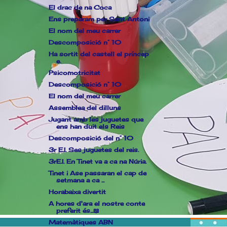
El drac de na Coca
Ens preparam per Sant Antoni
El nom del meu carrer
Descomposició n° 10
Ha sortit del castell el príncep
e.
Psicomotricitat
Descomposició n° 10
El nom del meu carrer
Assemblea del dilluns
Jugant amb les juguetes que
ens han duit els Reis
Descomposició del n° 10
3r E.I. Ses juguetes del reis.
3rE.I. En Tinet va a ca na Núria.
Tinet i Ase passaran el cap de
setmana a ca ...
Horabaixa divertit
A hores d'ara el nostre conte
preferit és...📖
Matemàtiques ABN