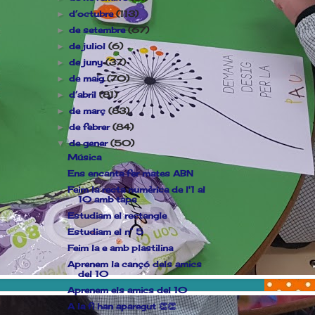
d’octubre
(113)
►
de setembre
(67)
►
de juliol
(6)
►
de juny
(37)
►
de maig
(70)
►
d’abril
(81)
►
de març
(83)
►
de febrer
(84)
►
de gener
(50)
▼
Música
Ens encanta fer mates ABN
Feim la recta numèrica de l'1 al
10 amb taps
Estudiam el rectangle
Estudiam el n° 5
Feim la e amb plastilina
Aprenem la cançó dels amics
del 10
Aprenem els amics del 10
A la fi han aparegut 👏👏